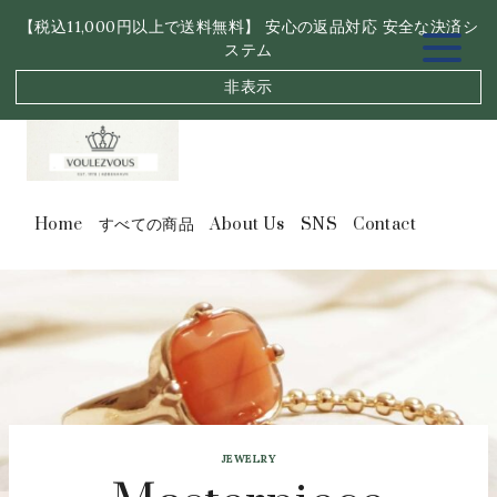
内
【税込11,000円以上で送料無料】 安心の返品対応 安全な決済シ
容
ステム
を
ス
非表示
キ
ッ
プ
Home
すべての商品
About Us
SNS
Contact
JEWELRY