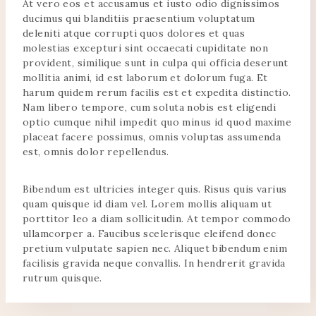
At vero eos et accusamus et iusto odio dignissimos
ducimus qui blanditiis praesentium voluptatum
deleniti atque corrupti quos dolores et quas
molestias excepturi sint occaecati cupiditate non
provident, similique sunt in culpa qui officia deserunt
mollitia animi, id est laborum et dolorum fuga. Et
harum quidem rerum facilis est et expedita distinctio.
Nam libero tempore, cum soluta nobis est eligendi
optio cumque nihil impedit quo minus id quod maxime
placeat facere possimus, omnis voluptas assumenda
est, omnis dolor repellendus.
Bibendum est ultricies integer quis. Risus quis varius
quam quisque id diam vel. Lorem mollis aliquam ut
porttitor leo a diam sollicitudin. At tempor commodo
ullamcorper a. Faucibus scelerisque eleifend donec
pretium vulputate sapien nec. Aliquet bibendum enim
facilisis gravida neque convallis. In hendrerit gravida
rutrum quisque.