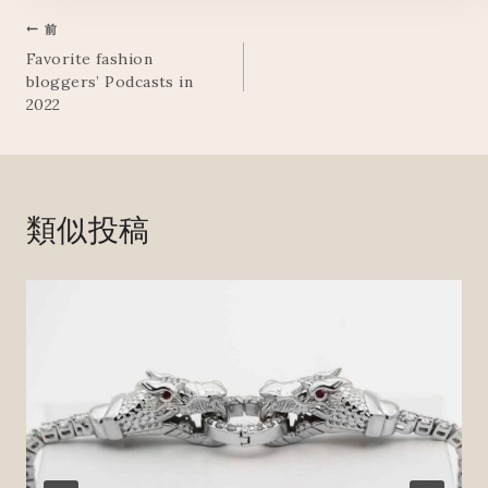
投
前
Favorite fashion
稿
bloggers’ Podcasts in
2022
ナ
ビ
ゲ
類似投稿
ー
シ
ョ
ン