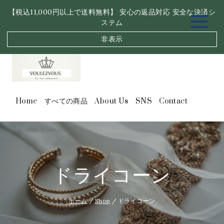
内
【税込11,000円以上で送料無料】 安心の返品対応 安全な決済シ
容
ステム
を
ス
非表示
キ
ッ
プ
Home
すべての商品
About Us
SNS
Contact
ドライコーン
ホーム
/
Shop
/
ドライコーン