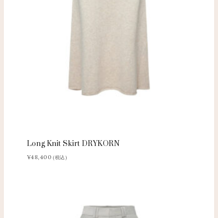
Long Knit Skirt DRYKORN
¥
48,400
(税込)