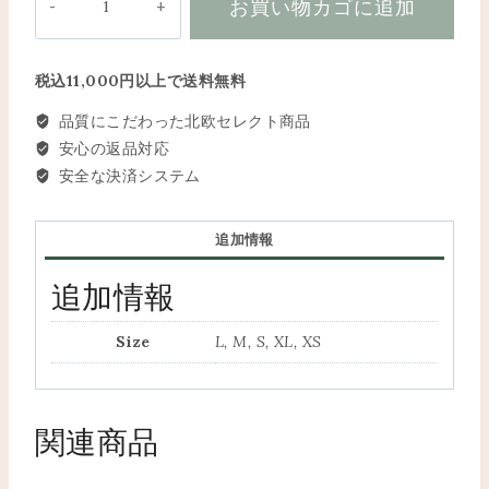
お買い物カゴに追加
flare
Skirt
QERIME
DRYKORN
税込11,000円以上で送料無料
個
品質にこだわった北欧セレクト商品
安心の返品対応
安全な決済システム
追加情報
追加情報
Size
L, M, S, XL, XS
関連商品