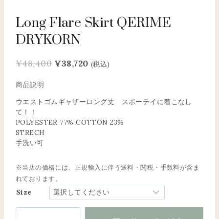
Long Flare Skirt QERIME
DRYKORN
元
現
¥
48,400
¥
38,720
(税込)
の
在
価
の
格
価
ウエストゴムギャザーロング丈 スポーテイに着こなし
て！！
は
格
POLYESTER 77% COTTON 23%
¥48,400
は
STRECH
で
¥38,720
手洗い可
し
で
た。
す。
※当店の価格には、正規輸入に伴う送料・関税・手数料が含ま
れております。
Size
Long