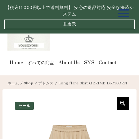
内
【税込11,000円以上で送料無料】 安心の返品対応 安全な決済シ
容
ステム
を
ス
非表示
キ
ッ
プ
Home
すべての商品
About Us
SNS
Contact
ホーム
/
Shop
/
ボトムス
/
Long flare Skirt QERIME DRYKORN
セール