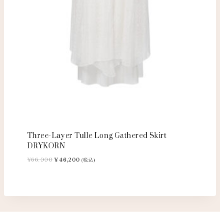
Three-Layer Tulle Long Gathered Skirt
DRYKORN
元
現
¥
66,000
¥
46,200
(税込)
の
在
価
の
格
価
は
格
¥66,000
は
で
¥46,200