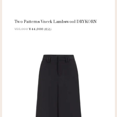
Two Patterns Vneck Lambswool DRYKORN
元
現
¥
55,000
¥
44,000
(税込)
の
在
価
の
格
価
は
格
¥55,000
は
で
¥44,000
し
で
た。
す。