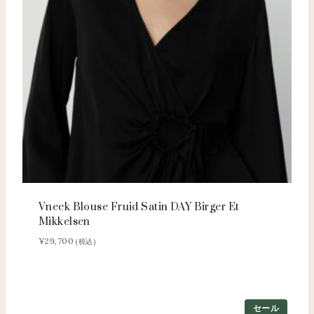
Vneck Blouse Fruid Satin DAY Birger Et
Mikkelsen
¥
29,700
(税込)
セール