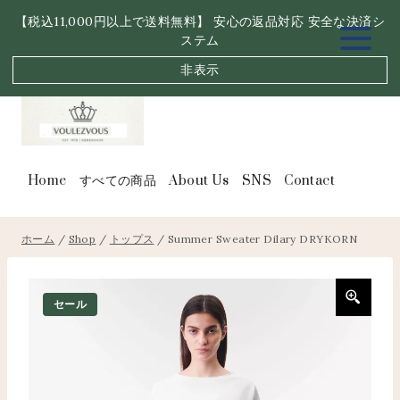
内
【税込11,000円以上で送料無料】 安心の返品対応 安全な決済シ
容
ステム
を
ス
非表示
キ
ッ
プ
Home
すべての商品
About Us
SNS
Contact
ホーム
/
Shop
/
トップス
/
Summer Sweater Dilary DRYKORN
セール