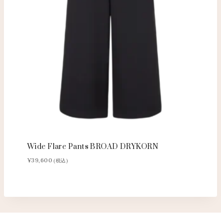
Wide Flare Pants BROAD DRYKORN
¥
39,600
(税込)