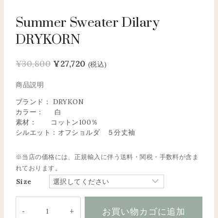
Summer Sweater Dilary
DRYKORN
元
現
¥
30,800
¥
27,720
(税込)
の
在
価
の
格
価
ブランド： DRYKON
カラー： 白
は
格
素材： コットン100％
¥30,800
は
シルエット：オフショルダ ５分丈袖
で
¥27,720
し
で
※当店の価格には、正規輸入に伴う送料・関税・手数料が含ま
た。
す。
れております。
Size
Summer
お買い物カゴに追加
Sweater